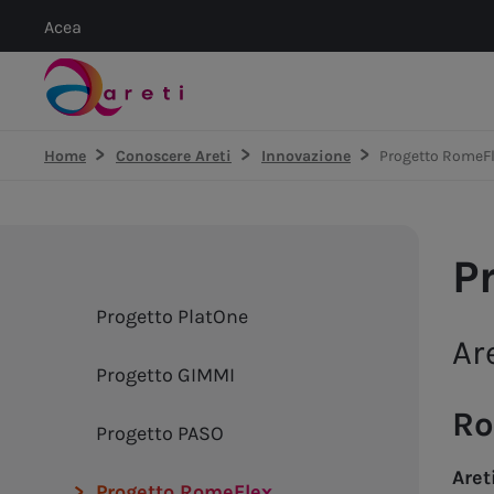
Acea
Home
Conoscere Areti
Innovazione
Progetto RomeF
P
Progetto PlatOne
Ar
Progetto GIMMI
Ro
Progetto PASO
Aret
Progetto RomeFlex