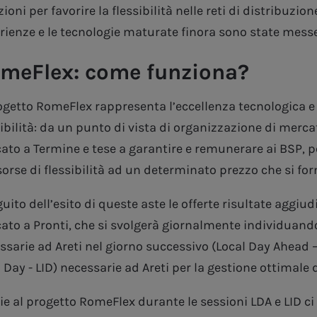
ioni per favorire la flessibilità nelle reti di distribuzio
rienze e le tecnologie maturate finora sono state messe
meFlex: come funziona?
rogetto RomeFlex rappresenta l’eccellenza tecnologica e 
sibilità: da un punto di vista di organizzazione di merca
ato a Termine e tese a garantire e remunerare ai BSP, pe
isorse di flessibilità ad un determinato prezzo che si fo
guito dell’esito di queste aste le offerte risultate aggi
ato a Pronti, che si svolgerà giornalmente individuando g
ssarie ad Areti nel giorno successivo (Local Day Ahead –
 Day - LID) necessarie ad Areti per la gestione ottimale d
ie al progetto RomeFlex durante le sessioni LDA e LID ci s