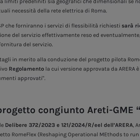
a limiti predefiniti sia geografici che dimensionali se no
uali necessità della rete elettrica di Roma.
P che forniranno i servizi di flessibilità richiesti
sarà r
ione del servizio effettivamente reso ed eventualmente,
fornitura del servizio.
ttagli in merito alla conduzione del progetto pilota Rome
tivo
Regolamento
la cui versione approvata da ARERA è 
menti approvati".
 progetto congiunto Areti-GME
le
Delibere 372/2023 e 121/2024/R/eel dell’ARERA
, 
etto RomeFlex (Reshaping Operational MEthods to run gr