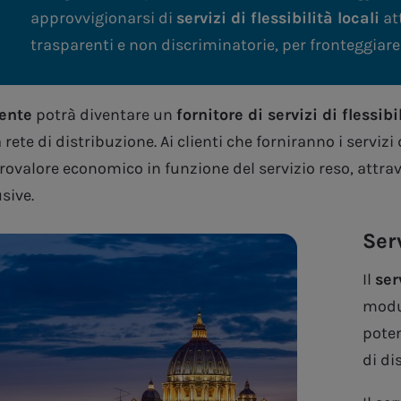
approvvigionarsi di
servizi di flessibilità locali
at
trasparenti e non discriminatorie, per fronteggiare
iente
potrà diventare un
fornitore di servizi di flessibi
 rete di distribuzione. Ai clienti che forniranno i servizi
rovalore economico in funzione del servizio reso, attra
sive.
Serv
Il
ser
modul
poten
di di