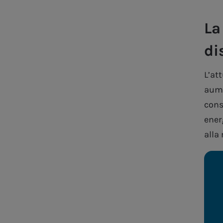
La
di
L’at
aume
cons
energ
alla 