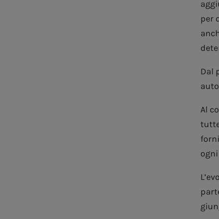
aggi
per q
anch
dete
Dal 
auto
Al c
tutt
forn
ogni
L’ev
part
giun