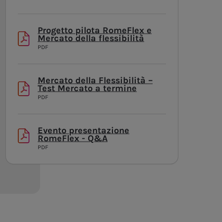
Progetto pilota RomeFlex e
Mercato della flessibilità
PDF
Mercato della Flessibilità –
Test Mercato a termine
PDF
Evento presentazione
RomeFlex - Q&A
PDF