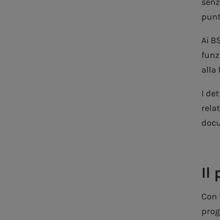
senz
punt
Ai BS
funz
alla 
I de
rela
docu
Il
Con 
prog