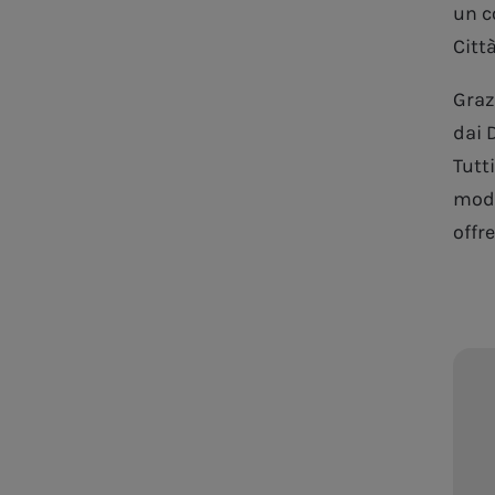
un c
Citt
Grazi
dai 
Tutt
modu
offre