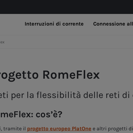
Interruzioni di corrente
Connessione all
lex
rogetto RomeFlex
eti per la flessibilità delle reti 
meFlex: cos’è?
i
, tramite il
progetto europeo PlatOne
e altri progetti 