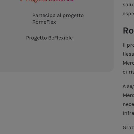
soluz
espe
Partecipa al progetto
RomeFlex
Ro
Progetto BeFlexible
Il p
fles
Merc
di r
A se
Merc
nece
Infra
Graz